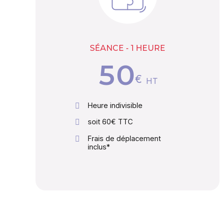
8
3
9
4
SÉANCE - 1 HEURE
0
5
€
HT
6
Heure indivisible
soit 60€ TTC
7
Frais de déplacement
inclus*
8
9