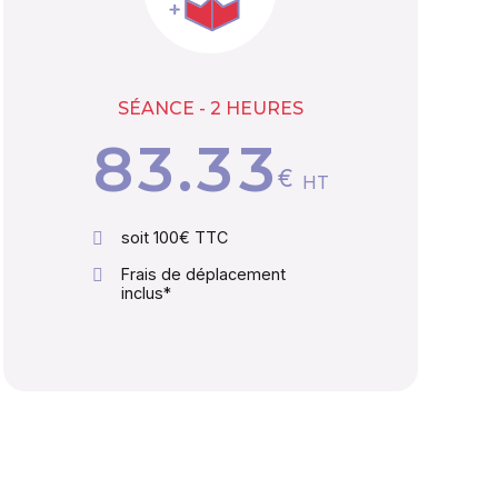
6
1
1
1
7
2
2
2
SÉANCE - 2 HEURES
.
8
3
3
3
€
HT
9
4
4
4
soit 100€ TTC
Frais de déplacement
0
5
5
5
inclus*
6
6
6
7
7
7