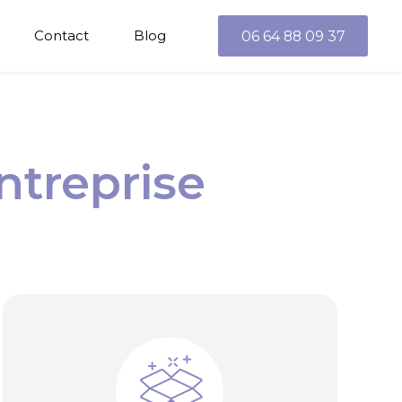
Contact
Blog
06 64 88 09 37
0
1
ntreprise
2
3
4
5
0
0
0