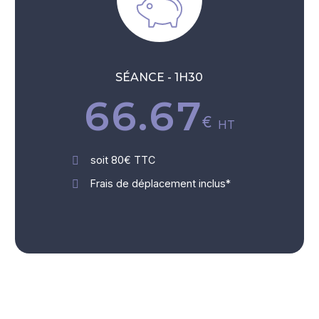
5
4
4
4
6
5
5
5
SÉANCE - 1H30
.
7
6
6
6
€
HT
8
7
7
7
soit 80€ TTC
Frais de déplacement inclus*
9
8
8
8
0
9
9
9
0
0
0